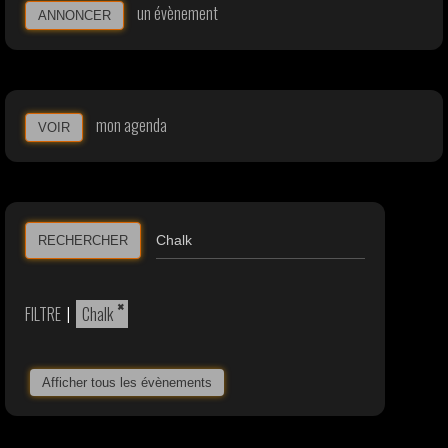
un évènement
ANNONCER
mon agenda
VOIR
RECHERCHER
×
FILTRE
|
Chalk
Afficher tous les évènements