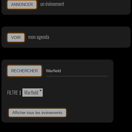
un évènement
ANNONCER
mon agenda
VOIR
RECHERCHER
×
FILTRE
|
Warfield
Afficher tous les évènements