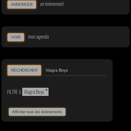
un évènement
ANNONCER
mon agenda
VOIR
RECHERCHER
×
FILTRE
|
Viagra Boys
Afficher tous les évènements