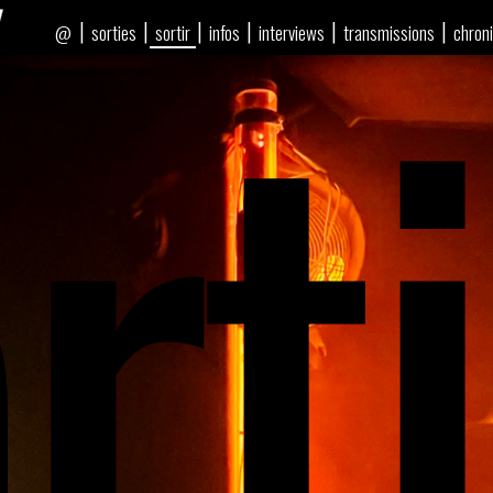
rti
|
|
|
|
|
|
sorties
sortir
infos
interviews
transmissions
chron
@