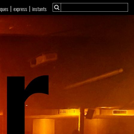
r
|
|
iques
express
instants