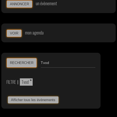
un évènement
ANNONCER
mon agenda
VOIR
RECHERCHER
×
FILTRE
|
Tvod
Afficher tous les évènements