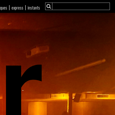
r
|
|
iques
express
instants