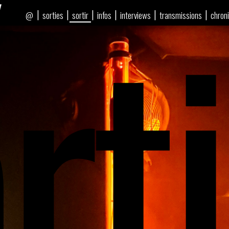
rti
|
|
|
|
|
|
sorties
sortir
infos
interviews
transmissions
chron
@