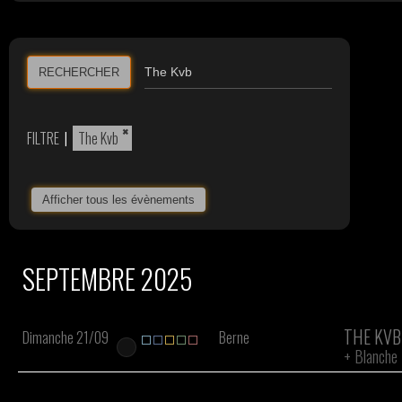
RECHERCHER
×
FILTRE
|
The Kvb
Afficher tous les évènements
SEPTEMBRE 2025
THE KVB
Dimanche 21/09
Berne
+
Blanche 