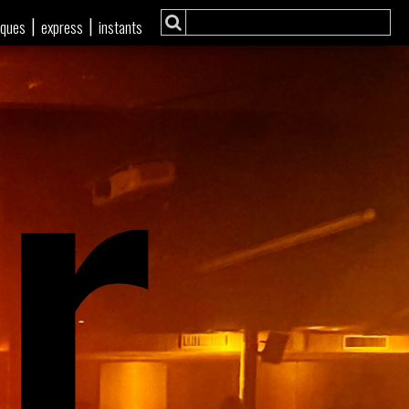
r
|
|
iques
express
instants