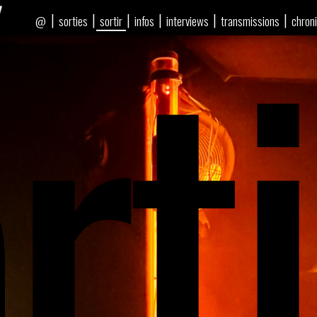
rti
|
|
|
|
|
|
sorties
sortir
infos
interviews
transmissions
chron
@