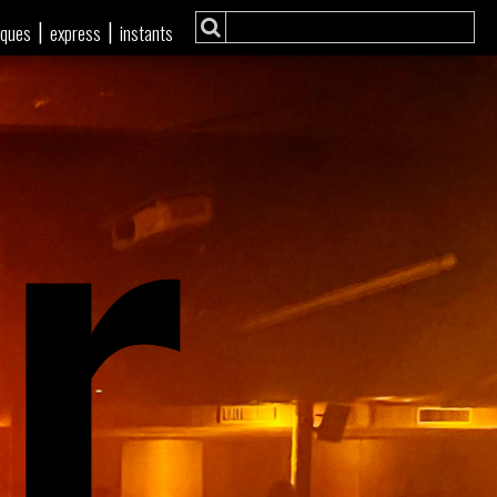
r
|
|
iques
express
instants