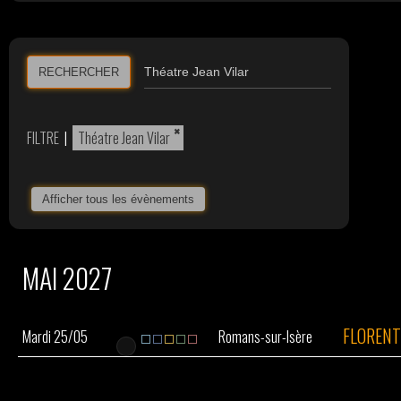
RECHERCHER
×
FILTRE
|
Théatre Jean Vilar
Afficher tous les évènements
MAI 2027
FLOREN
Mardi 25/05
Romans-sur-Isère