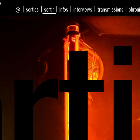
rti
|
|
|
|
|
|
sorties
sortir
infos
interviews
transmissions
chron
@