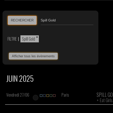
RECHERCHER
×
FILTRE
|
Spill Gold
Afficher tous les évènements
JUIN 2025
SPILL G
Vendredi 27/06
Paris
+
Eat Girls