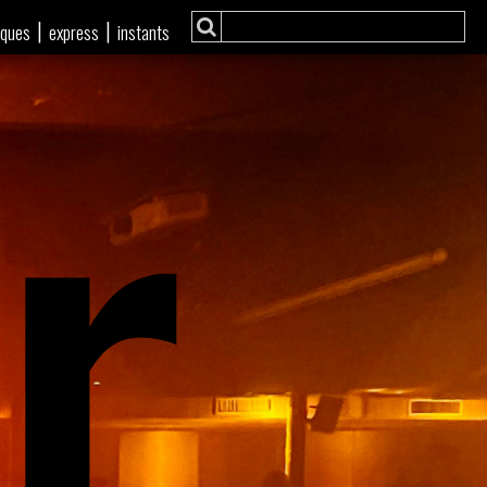
r
|
|
iques
express
instants