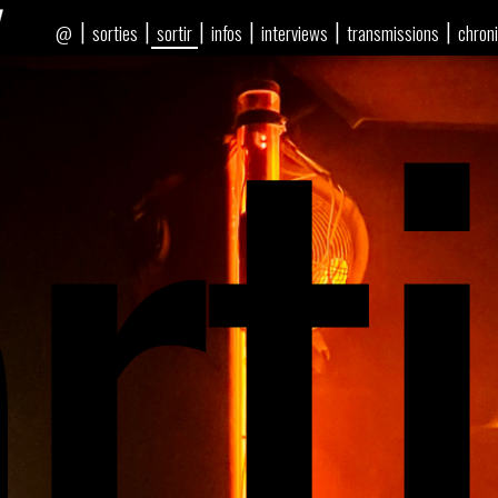
rti
|
|
|
|
|
|
sorties
sortir
infos
interviews
transmissions
chron
@