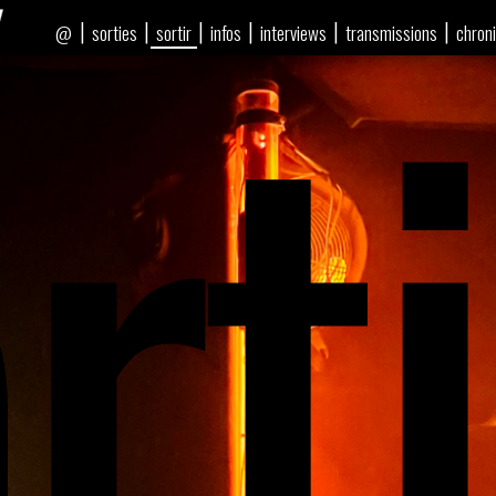
rti
|
|
|
|
|
|
sorties
sortir
infos
interviews
transmissions
chron
@