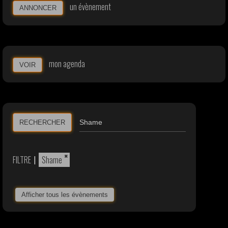
un évènement
ANNONCER
mon agenda
VOIR
RECHERCHER
×
FILTRE
|
Shame
Afficher tous les évènements