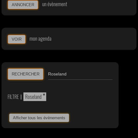
un évènement
ANNONCER
mon agenda
VOIR
RECHERCHER
×
FILTRE
|
Roseland
Afficher tous les évènements