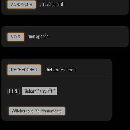
un évènement
ANNONCER
mon agenda
VOIR
RECHERCHER
×
FILTRE
|
Richard Ashcroft
Afficher tous les évènements