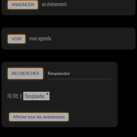
un évènement
ANNONCER
mon agenda
VOIR
RECHERCHER
×
FILTRE
|
Resplandor
Afficher tous les évènements