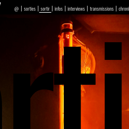
rti
|
|
|
|
|
|
sorties
sortir
infos
interviews
transmissions
chron
@