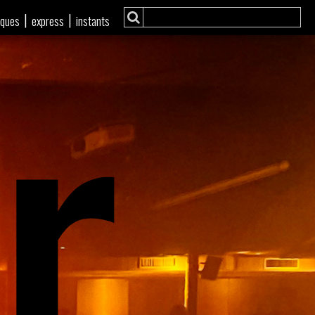
r
|
|
iques
express
instants