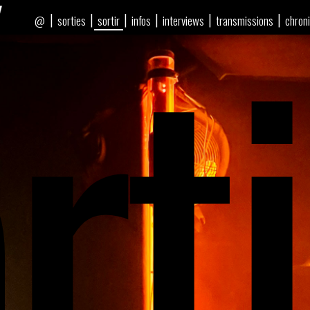
rti
|
|
|
|
|
|
sorties
sortir
infos
interviews
transmissions
chron
@