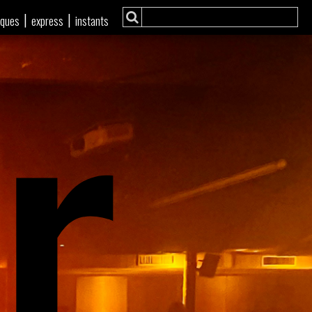
r
|
|
iques
express
instants