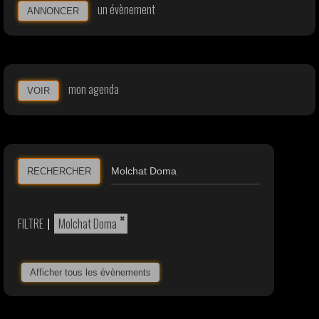
un évènement
ANNONCER
mon agenda
VOIR
RECHERCHER
×
FILTRE
|
Molchat Doma
Afficher tous les évènements