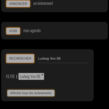
un évènement
ANNONCER
mon agenda
VOIR
RECHERCHER
×
FILTRE
|
Ludwig Von 88
Afficher tous les évènements