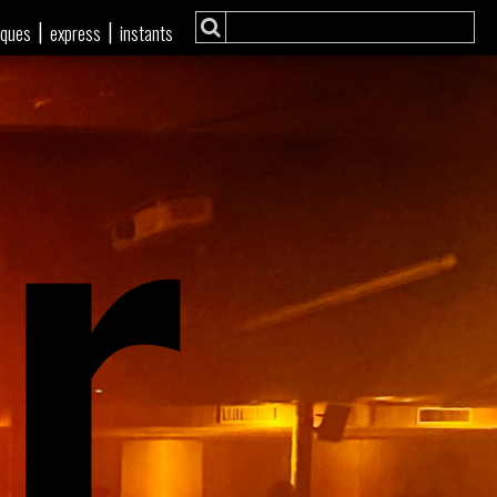
r
|
|
iques
express
instants