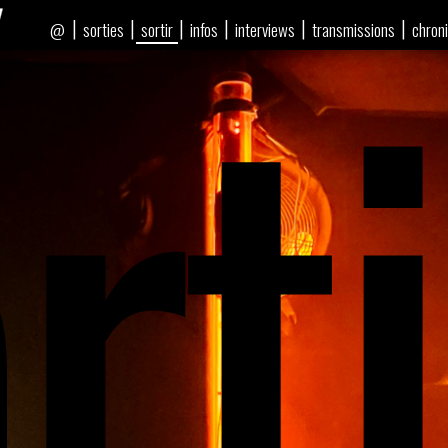
rti
|
|
|
|
|
|
sorties
sortir
infos
interviews
transmissions
chron
@