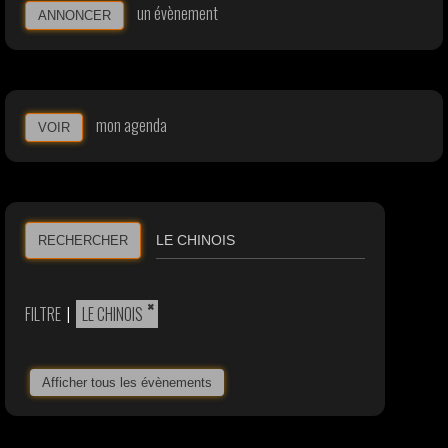
un évènement
ANNONCER
mon agenda
VOIR
RECHERCHER
×
FILTRE
|
LE CHINOIS
Afficher tous les évènements