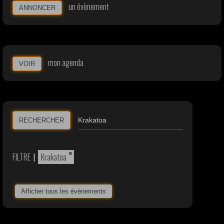
un évènement
ANNONCER
mon agenda
VOIR
RECHERCHER
×
FILTRE
|
Krakatoa
Afficher tous les évènements