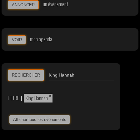
un évènement
ANNONCER
mon agenda
VOIR
RECHERCHER
×
FILTRE
|
King Hannah
Afficher tous les évènements