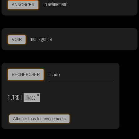
un évènement
ANNONCER
mon agenda
VOIR
RECHERCHER
×
FILTRE
|
Illiade
Afficher tous les évènements