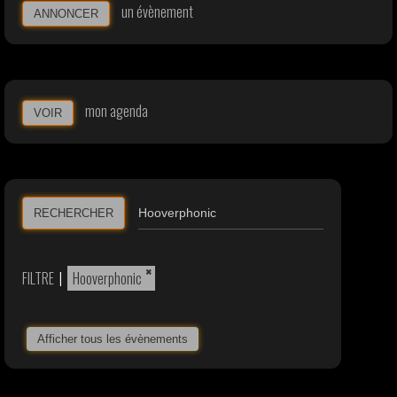
un évènement
ANNONCER
mon agenda
VOIR
RECHERCHER
×
FILTRE
|
Hooverphonic
Afficher tous les évènements