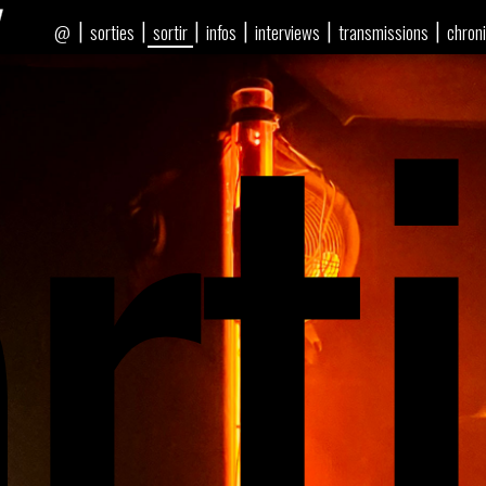
rti
|
|
|
|
|
|
sorties
sortir
infos
interviews
transmissions
chron
@