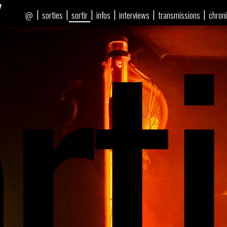
rti
|
|
|
|
|
|
sorties
sortir
infos
interviews
transmissions
chron
@