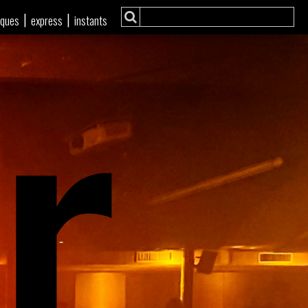
r
|
|
iques
express
instants