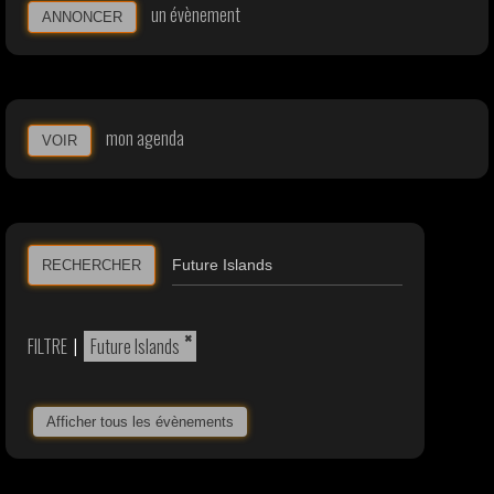
un évènement
ANNONCER
mon agenda
VOIR
RECHERCHER
×
FILTRE
|
Future Islands
Afficher tous les évènements