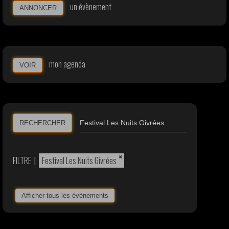
un évènement
ANNONCER
mon agenda
VOIR
RECHERCHER
×
FILTRE
|
Festival Les Nuits Givrées
Afficher tous les évènements