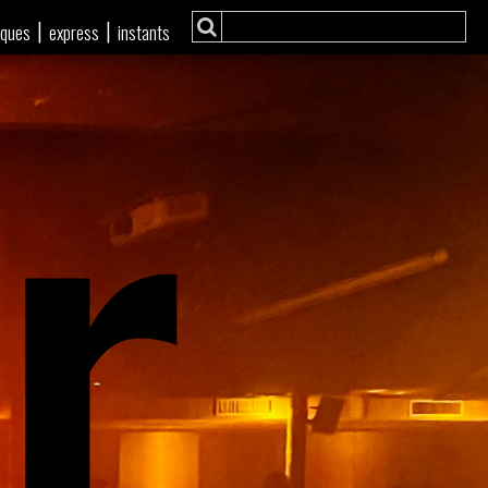
r
|
|
iques
express
instants