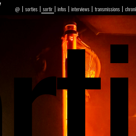
rti
|
|
|
|
|
|
sorties
sortir
infos
interviews
transmissions
chron
@