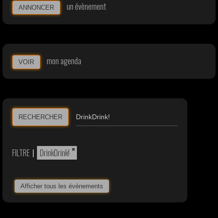
un évènement
ANNONCER
mon agenda
VOIR
RECHERCHER
×
FILTRE
|
DrinkDrink!
Afficher tous les évènements