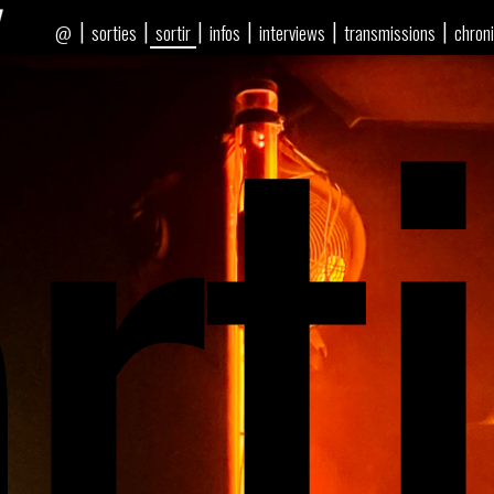
rti
|
|
|
|
|
|
sorties
sortir
infos
interviews
transmissions
chron
@