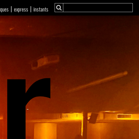
r
|
|
iques
express
instants