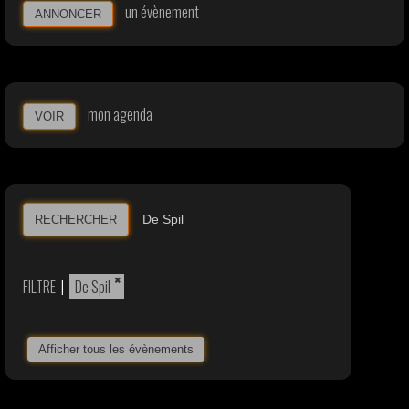
un évènement
ANNONCER
mon agenda
VOIR
RECHERCHER
×
FILTRE
|
De Spil
Afficher tous les évènements