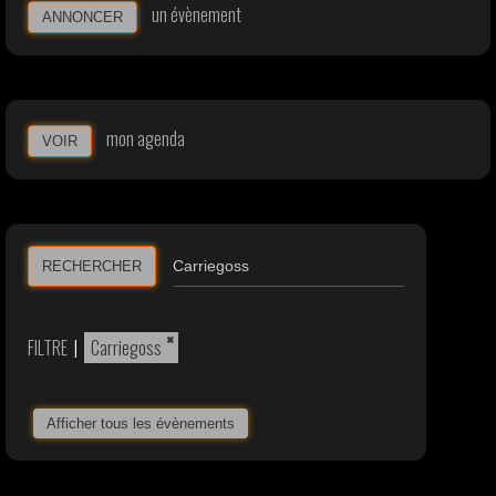
un évènement
ANNONCER
mon agenda
VOIR
RECHERCHER
×
FILTRE
|
Carriegoss
Afficher tous les évènements