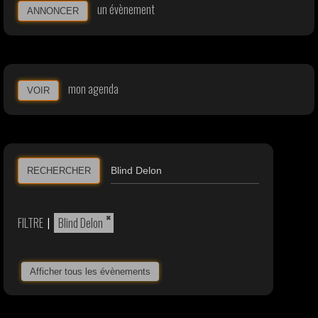
un évènement
ANNONCER
mon agenda
VOIR
RECHERCHER
×
FILTRE
|
Blind Delon
Afficher tous les évènements