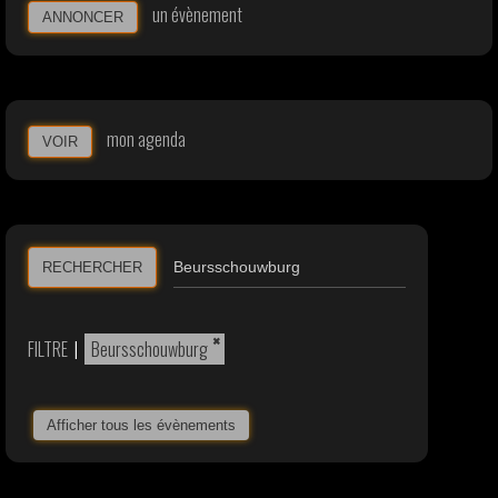
un évènement
ANNONCER
mon agenda
VOIR
RECHERCHER
×
FILTRE
|
Beursschouwburg
Afficher tous les évènements