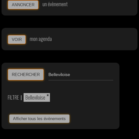
un évènement
ANNONCER
mon agenda
VOIR
RECHERCHER
×
FILTRE
|
Belleviloise
Afficher tous les évènements