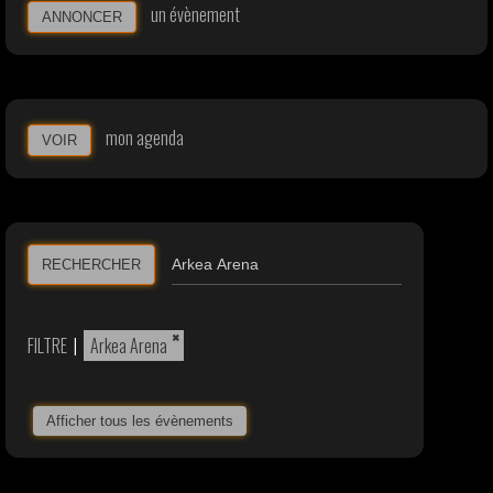
un évènement
ANNONCER
mon agenda
VOIR
RECHERCHER
×
FILTRE
|
Arkea Arena
Afficher tous les évènements