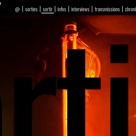
rti
|
|
|
|
|
|
sorties
sortir
infos
interviews
transmissions
chron
@