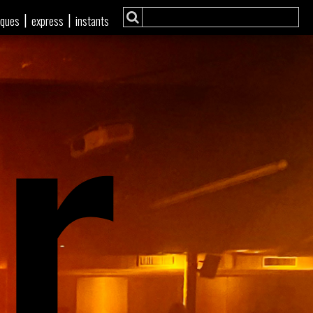
r
|
|
iques
express
instants