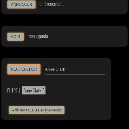
un évènement
ANNONCER
mon agenda
VOIR
RECHERCHER
×
FILTRE
|
Anne Clark
Afficher tous les évènements