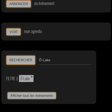
un évènement
ANNONCER
mon agenda
VOIR
RECHERCHER
×
FILTRE
|
Ô Lake
Afficher tous les évènements