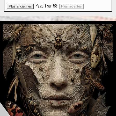
Page
1
sur
58
Plus anciennes
Plus récentes