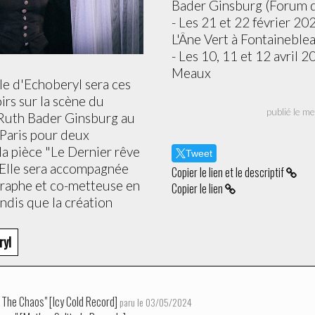
Bader Ginsburg (Forum de
- Les 21 et 22 février 20
L'Âne Vert à Fontaineble
- Les 10, 11 et 12 avril 
Meaux
le d'Echoberyl sera ces
irs sur la scène du
publié
 Ruth Bader Ginsburg au
 Paris pour deux
la pièce "Le Dernier rêve
Tweet
 Elle sera accompagnée
Copier le lien et le descriptif
égraphe et co-metteuse en
Copier le lien
ndis que la création
ryl
 The Chaos" [Icy Cold Record]
paru le 03/05/2024