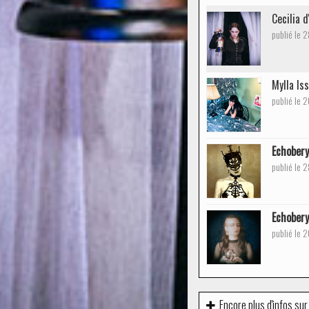
Cecilia d
publié le 
Mylla Is
publié le 
Echobery
publié le 
Echobery
publié le 
Encore plus d'infos sur