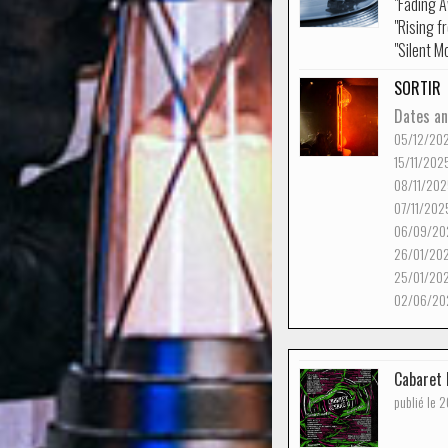
"Fading 
"Rising f
"Silent M
SORTIR
Dates an
05/12/20
15/11/202
08/11/202
07/11/202
06/09/20
26/01/20
25/01/20
02/06/20
Cabaret
publié le 