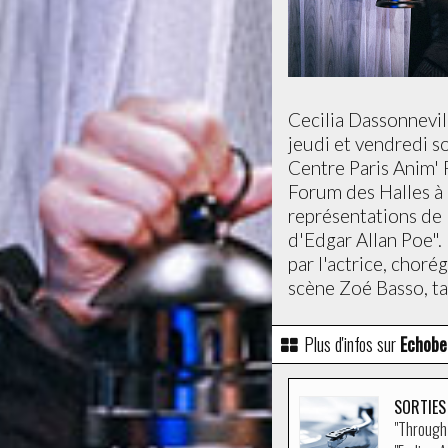
Cecilia Dassonnevil
jeudi et vendredi so
Centre Paris Anim'
Forum des Halles à
représentations de 
d'Edgar Allan Poe".
par l'actrice, chor
scène Zoé Basso, ta
Plus d'infos sur
Echobe
SORTIES
"Through