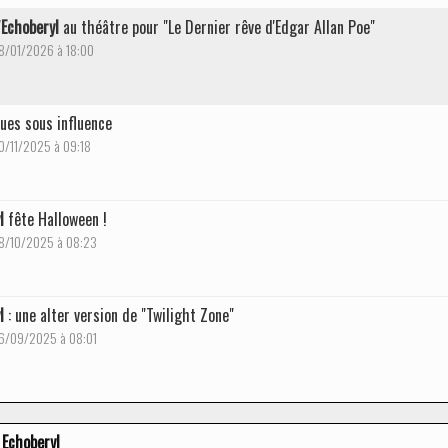
'
Echoberyl
au théâtre pour "Le Dernier rêve d'Edgar Allan Poe"
28/01/2026 à 18:00
sues sous influence
20/11/2025 à 09:18
l
fête Halloween !
28/10/2025 à 08:23
l
: une alter version de "Twilight Zone"
26/09/2025 à 08:01
Echoberyl