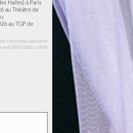
s Halles) à Paris
26 au Théâtre de
au
2026 au TGP de
par Christophe Labussière
 le mercredi 28/01/2026 à 18:00