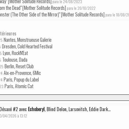
Away" [Mother Solitude Records]
paru le 24/08/2023
rom the Dead" [Mother Solitude Records]
paru le 20/10/2022
onster (The Other Side of the Mirror)" [Mother Solitude Records]
paru le 18/08/
térieures
Nantes, Monstrueuse Galerie
25
Dresden, Cold Hearted Festival
5
Lyon, Rock'N'Eat
5
Toulouse, Dada
5
Berlin, Reset Club
25
Aix-en-Provence, 6Mic
24
Paris, Popup du Label
24
Paris, Atomic Cat
23
 Désaxé #2 avec
Echoberyl
, Blind Delon, Larsovitch, Eddie Dark...
20/04/2026 à 13:12