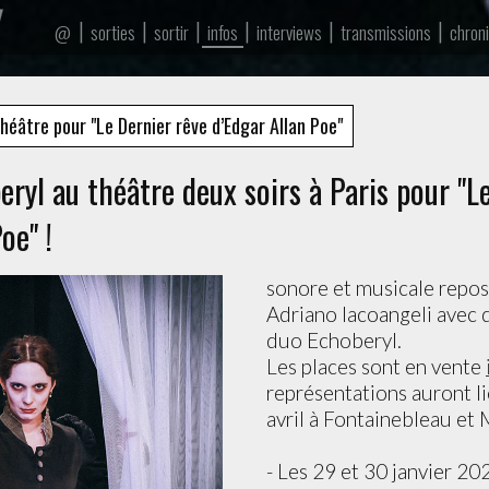
|
|
|
|
|
|
sorties
sortir
infos
interviews
transmissions
chron
@
héâtre pour "Le Dernier rêve d’Edgar Allan Poe"
eryl au théâtre deux soirs à Paris pour "L
oe" !
sonore et musicale repos
Adriano lacoangeli avec q
duo Echoberyl.
Les places sont en vente
représentations auront li
avril à Fontainebleau et
- Les 29 et 30 janvier 2