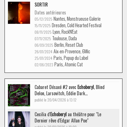
SORTIR
Dates antérieures
Nantes, Monstrueuse Galerie
05/12/2025
Dresden, Cold Hearted Festival
15/11/2025
Lyon, Rock'N'Eat
08/11/2025
Toulouse, Dada
07/11/2025
Berlin, Reset Club
06/09/2025
Aix-en-Provence, 6Mic
26/01/2024
Paris, Popup du Label
25/01/2024
Paris, Atomic Cat
02/06/2023
Cabaret Désaxé #2 avec
Echoberyl
, Blind
Delon, Larsovitch, Eddie Dark...
publié le 20/04/2026 à 13:12
Cecilia d'
Echoberyl
au théâtre pour "Le
Dernier rêve d'Edgar Allan Poe"
publié le 28/01/2026 à 18:00