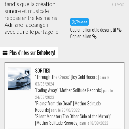
tandis que la création
à 18:00
sonore et musicale
repose entre les mains
Tweet
Adriano lacoangeli
Copier le lien et le descriptif
avec qui elle partage le
Copier le lien
Plus d'infos sur
Echoberyl
SORTIES
"Through The Chaos" [Icy Cold Record]
paru le
03/05/2024
"Fading Away" [Mother Solitude Records]
paru le
24/08/2023
"Rising from the Dead" [Mother Solitude
Records]
paru le 20/10/2022
"Silent Monster (The Other Side of the Mirror)"
[Mother Solitude Records]
paru le 18/08/2022