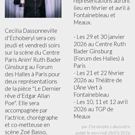
représentations auront
lieu en février et avril à
Fontainebleau et
Meaux.
Cecilia Dassonneville
- Les 29 et 30 janvier
d'Echoberyl sera ces
2026 au Centre Ruth
jeudi et vendredi soirs
Bader Ginsburg
sur la scène du Centre
(Forum des Halles) à
Paris Anim' Ruth Bader
Paris
Ginsburg au Forum
- Les 21 et 22 février
des Halles à Paris pour
2026 au Théâtre de
deux représentations
L'Âne Vert à
de la pièce "Le Dernier
Fontainebleau
rêve d'Edgar Allan
- Les 10, 11 et 12 avril
Poe". Elle sera
2026 au TGP de
accompagnée par
Meaux
l'actrice, chorégraphe
et co-metteuse en
par Christophe Labussière
scène Zoé Basso,
publié le mercredi 28/01/2026