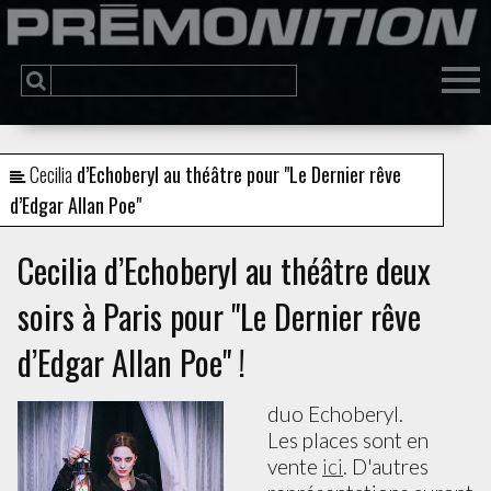
(
P
G
T
a
D
I
n
F
B
C
u
S
j
T
t
t
s
s
o
P
P
d
(
l
p
e
C
C
p
t
s
A
e
d
i
:
p
n
t
n
d
"
J
N
d
s
C
"
B
D
p
d
p
f
E
M
e
V
"
s
r
n
Cecilia
d’Echoberyl au théâtre pour "Le Dernier rêve
l
D
n
A
t
s
d
s
d’Edgar Allan Poe"
Cecilia d’Echoberyl au théâtre deux
soirs à Paris pour "Le Dernier rêve
d’Edgar Allan Poe" !
duo Echoberyl.
Les places sont en
vente
ici
. D'autres