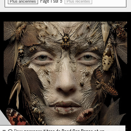
Page
1
sur
5
Plus anciennes
Plus récentes
Deux
nouveaux titres de Dead Can Dance et un