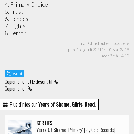
4. Primary Choice
5. Trust
6. Echoes
7. Lights
8. Terror
par Christophe Labussière
publié le jeudi 20/11/2025 à 09:19
modifié à 14:10
Tweet
Copier le lien et le descriptif
Copier le lien
Plus d'infos sur
Years of Shame, Giirls, Dead.
SORTIES
Years Of Shame
"Primary" [Icy Cold Records]