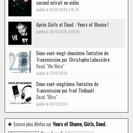
second extrait en vidéo
publié le 16/01/2026 à 15:35
Après Giirls et Dead. : Years of Shame !
publié le 20/11/2025 à 09:19
Deux-cent-vingt-deuxième Tentative de
Transmission par Christophe Labussière
Dead. "We Were"
publié le 23/11/2024
Deux-cent-vingtième Tentative de
Transmission par Fred Thébault
Dead. "Bliss"
publié le 03/11/2024
Encore plus d'infos sur
Years of Shame, Giirls, Dead.