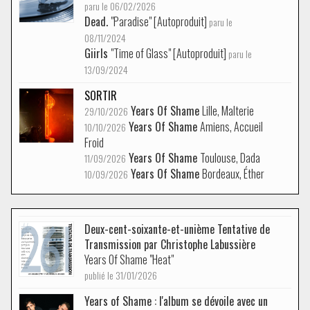
paru le 06/02/2026
Dead.
"Paradise" [Autoproduit]
paru le
08/11/2024
Giirls
"Time of Glass" [Autoproduit]
paru le
13/09/2024
SORTIR
Years Of Shame
Lille, Malterie
29/10/2026
Years Of Shame
Amiens, Accueil
10/10/2026
Froid
Years Of Shame
Toulouse, Dada
11/09/2026
Years Of Shame
Bordeaux, Éther
10/09/2026
Deux-cent-soixante-et-unième Tentative de
Transmission par Christophe Labussière
Years Of Shame "Heat"
publié le 31/01/2026
Years of Shame : l'album se dévoile avec un