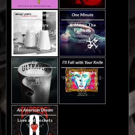
It's a Girl Thing
One Minute
My Life Story
X-Marks The
"Joined Up Talking"
Pedwalk
2000
"Insomnia"
2025
Lie
I’ll Fall with Your Knife
Ultravox
Peter Murphy
"Brilliant"
"Peter Live - Volume 3 -
2012
4th & B San Diego
2000"
2025
An American Dream
Love and Rockets
"Express"
1986