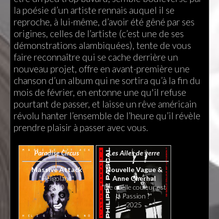
la poésie d’un artiste rennais auquel il se
reproche, à lui-même, d’avoir été gêné par ses
origines, celles de l’artiste (c’est une de ses
démonstrations alambiquées), tente de vous
faire reconnaître qui se cache derrière un
nouveau projet, offre en avant-première une
chanson d’un album qui ne sortira qu’à la fin du
mois de février, en entonne une qu'il refuse
pourtant de passer, et laisse un rêve américain
révolu hanter l’ensemble de l’heure qu’il révèle
prendre plaisir à passer avec vous.
Paradise Circus
Les Ailes de verre
Massive Attack
Nouvelle Vague &
"Heligoland"
Anne Cherhal
2010
"De quelle couleur est
la Passion ?"
2025