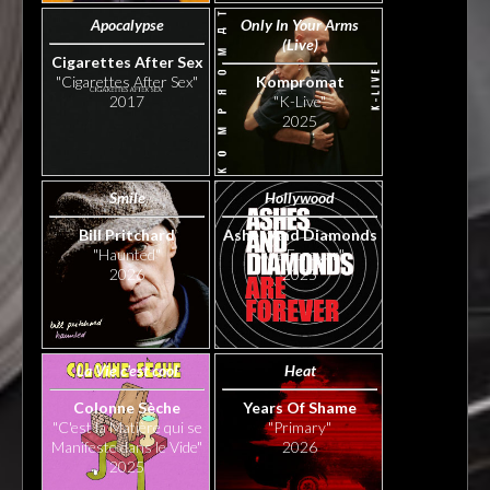
Apocalypse
Only In Your Arms
(Live)
Cigarettes After Sex
"Cigarettes After Sex"
Kompromat
2017
"K-Live"
2025
Smile
Hollywood
Bill Pritchard
Ashes And Diamonds
"Haunted"
"Are Forever"
2026
2025
La Vie c'est cool
Heat
Colonne Sèche
Years Of Shame
"C'est la Matière qui se
"Primary"
Manifeste dans le Vide"
2026
2025