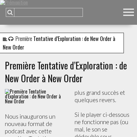
t
M
I
:
E
B
G
B
S
T
Première
Tentative d’Exploration : de New Order à
D
t
s
f
C
p
d
P
T
A
N
B
P
P
C
n
New Order
C
G
s
D
s
j
r
n
:
n
t
n
J
d
"
D
(
C
u
s
d
V
c
s
S
p
F
d
E
"
Première Tentative d’Exploration : de
d
t
N
l
e
D
(
e
:
"
C
n
s
d
d
New Order à New Order
a
s
i
p
e
A
p
l
t
t
plus grand succès et
o
(
quelques revers.
p
f
Si le player ci-dessous
M
Nous inaugurons un
ne fonctionne pas (ou
nouveau format de
mal, le son se
podcast avec cette
dédouble sous