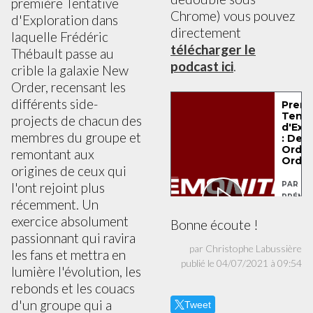
première Tentative
Chrome) vous pouvez
d'Exploration dans
directement
laquelle Frédéric
télécharger le
Thébault passe au
podcast ici
.
crible la galaxie New
Order, recensant les
différents side-
projects de chacun des
membres du groupe et
remontant aux
origines de ceux qui
l'ont rejoint plus
récemment. Un
exercice absolument
Bonne écoute !
passionnant qui ravira
par Christophe Labussière
les fans et mettra en
publié le 04/07/2021 à 09:54
lumière l'évolution, les
rebonds et les couacs
d'un groupe qui a
Tweet