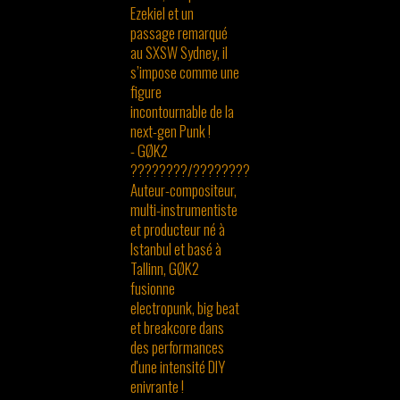
Ezekiel et un
passage remarqué
au SXSW Sydney, il
s’impose comme une
figure
incontournable de la
next-gen Punk !
- GØK2
????????/????????
Auteur-compositeur,
multi-instrumentiste
et producteur né à
Istanbul et basé à
Tallinn, GØK2
fusionne
electropunk, big beat
et breakcore dans
des performances
d'une intensité DIY
enivrante !