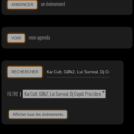
un évènement
ANNONCER
mon agenda
VOIR
RECHERCHER
×
FILTRE
|
Kai Cult, GØk2, Lui Surreal, Dj Cvpid; Prix Libre
Afficher tous les évènements