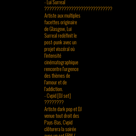
- Lui Surreal
????????????????????????????
Artiste aux multiples
facettes originaire
de Glasgow, Lui
Surreal redéfinit le
post-punk avec un
projet viscéral où
l'intensité
cinématographique
rencontre l'urgence
des thèmes de
l'amour et de
l'addiction.
- Cvpid [DJ set]
????????
Artiste dark pop et DJ
venue tout droit des
Pays-Bas, Cvpid
clôturera la soirée
avec un set EBM /