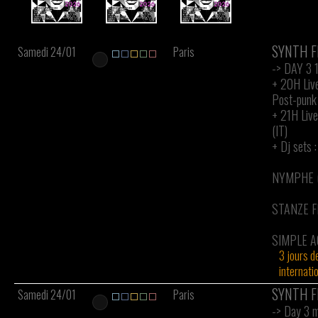
SYNTH F
Samedi 24/01
Paris
-> DAY 3
+
20H Liv
Post-punk 
+
21H Liv
(IT)
+
Dj sets :
NYMPHE (
STANZE F
SIMPLE A
3 jours de
internati
SYNTH F
Samedi 24/01
Paris
-> Day 3 m