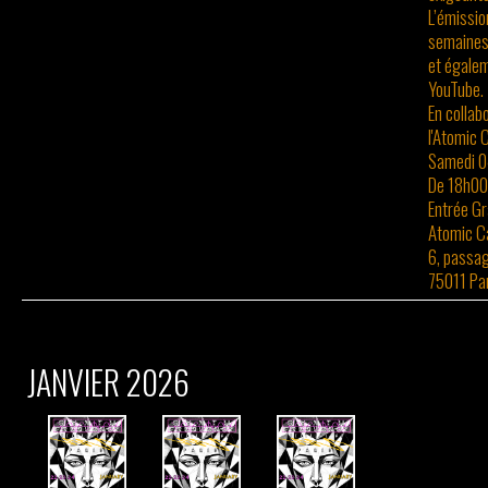
L’émissio
semaines 
et égalem
YouTube.
En collab
l'Atomic 
Samedi 0
De 18h00
Entrée Gr
Atomic C
6, passa
75011 Pa
JANVIER 2026