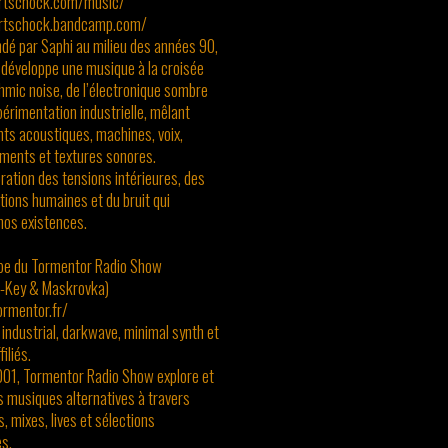
artschock.com/music/
artschock.bandcamp.com/
ndé par Saphi au milieu des années 90,
développe une musique à la croisée
thmic noise, de l’électronique sombre
xpérimentation industrielle, mêlant
ts acoustiques, machines, voix,
ments et textures sonores.
ration des tensions intérieures, des
tions humaines et du bruit qui
nos existences.
ipe du Tormentor Radio Show
D-Key & Maskrovka)
ormentor.fr/
 industrial, darkwave, minimal synth et
iliés.
001, Tormentor Radio Show explore et
s musiques alternatives à travers
s, mixes, lives et sélections
s.