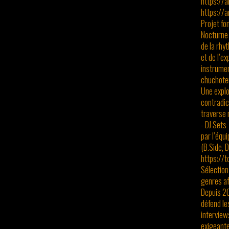
https://
https://
Projet fo
Nocturne 
de la rhy
et de l’e
instrumen
chuchote
Une explo
contradic
traverse 
- DJ Sets
par l’équ
(B.Side, 
https://t
Sélection
genres aff
Depuis 2
défend le
interview
exigeante