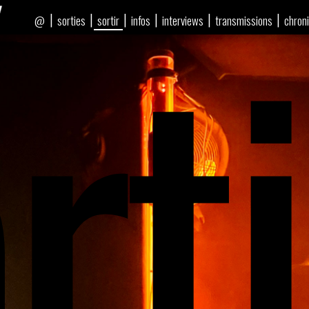
rti
|
|
|
|
|
|
sorties
sortir
infos
interviews
transmissions
chron
@