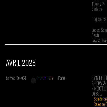
Thomy K
Sinistra
| DJ SETS 
Locus Sol
Aestr
Law & Hak
AVRIL 2026
SYNTHET
Samedi 04/04
Paris
SHOW & 
> NOCTUR
Dj Sets
Soirée co
Release 