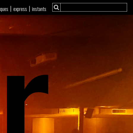
r
|
|
iques
express
instants