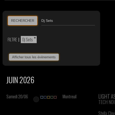
RECHERCHER
×
FILTRE
|
Dj Sets
Afficher tous les évènements
JUIN 2026
LIGHT A
Samedi 20/06
Montreuil
TECH NOI
Stella Clov