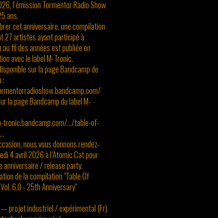
2026, l’émission Tormentor Radio Show
25 ans.
brer cet anniversaire, une compilation
t 27 artistes ayant participé à
n au fil des années est publiée en
tion avec le label M-Tronic.
 disponible sur la page Bandcamp de
 :
tormentorradioshow.bandcamp.com/
sur la page Bandcamp du label M-
-tronic.bandcamp.com/.../table-of-
..
ccasion, nous vous donnons rendez-
di 4 avril 2026 à l’Atomic Cat pour
e anniversaire / release party.
ation de la compilation "Table Of
Vol. 6.0 - 25th Anniversary"
— projet industriel / expérimental (Fr)