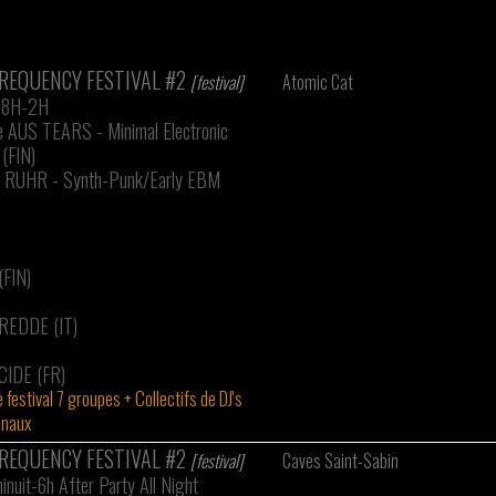
REQUENCY FESTIVAL #2
[festival]
Atomic Cat
 18H-2H
e AUS TEARS - Minimal Electronic
(FIN)
e RUHR - Synth-Punk/Early EBM
FIN)
REDDE (IT)
CIDE (FR)
 festival 7 groupes + Collectifs de DJ's
onaux
REQUENCY FESTIVAL #2
[festival]
Caves Saint-Sabin
inuit-6h After Party All Night