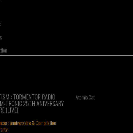
:
us
tion
ISM : TORMENTOR RADIO
Atomic Cat
M-TRONIC 25TH ANIVERSARY
E (LIVE)
ncert anniversaire & Compilation
Party