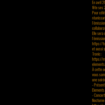
En avril 
fête ses 
Pour célé
réunissan
l’émissio
collabora
Elle sera
l’émission
https://
et aussi 
Tronic :
https://m
elements.
À cette o
vous same
une soiré
- Présent
Elements 
- Concert
Nocturne 