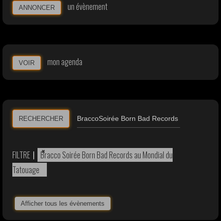
un évènement
ANNONCER
mon agenda
VOIR
RECHERCHER
×
FILTRE
|
Bracco Soirée Born Bad Records au Mondial du
Tatouage
Afficher tous les évènements