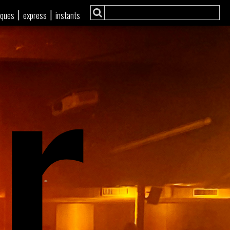
r
|
|
iques
express
instants