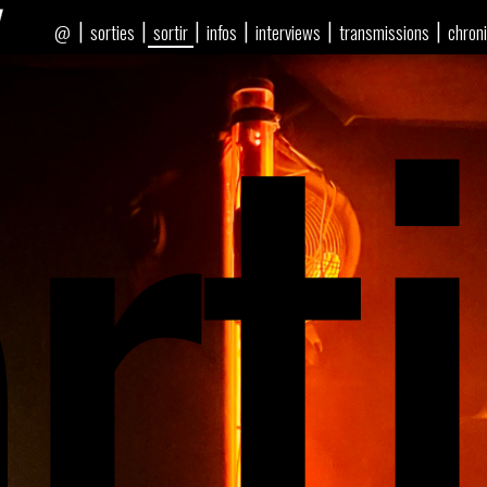
rti
|
|
|
|
|
|
sorties
sortir
infos
interviews
transmissions
chron
@