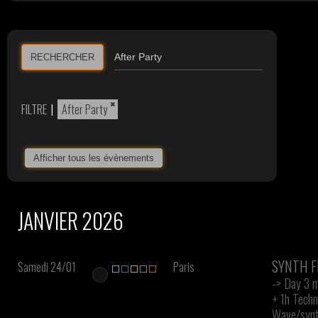
RECHERCHER
×
FILTRE
|
After Party
Afficher tous les évènements
JANVIER 2026
SYNTH F
Samedi 24/01
Paris
-> Day 3 m
+
1h Techn
Wave/synt