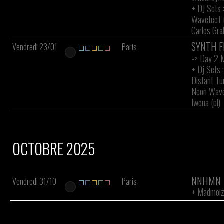
+
DJ Sets 
Waveteef 
Carlos Gra
SYNTH F
Vendredi 23/01
Paris
-> Day 2 M
+
Dj Sets :
Distant Tu
Neon Wave
Iwona (pl)
OCTOBRE 2025
NNHMN
Vendredi 31/10
Paris
+
Madmoiz