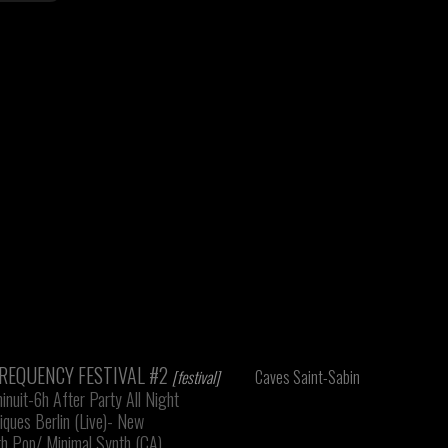
REQUENCY FESTIVAL #2
[festival]
Caves Saint-Sabin
inuit-6h After Party All Night
iques Berlin (Live)- New
h Pop/ Minimal Synth (CA)