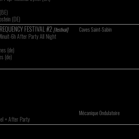
:
(BE)
bstein (DE)
REQUENCY FESTIVAL #2
[festival]
Caves Saint-Sabin
inuit-6h After Party All Night
nes (de)
s (de)
Mécanique Ondulatoire
el
+
After Party